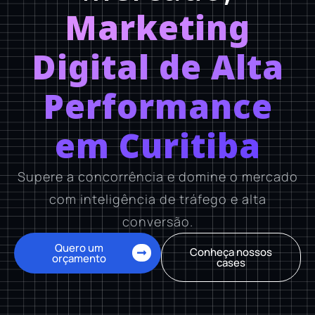
Marketing
Digital de Alta
Performance
em Curitiba
Supere a concorrência e domine o mercado
com inteligência de tráfego e alta
conversão.
Quero um
Conheça nossos
orçamento
cases