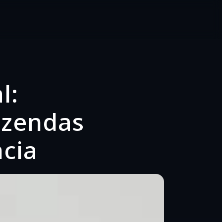
l:
azendas
ncia