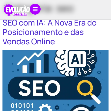
Categoria:
seo
SEO com IA: A Nova Era do
Posicionamento e das
Vendas Online