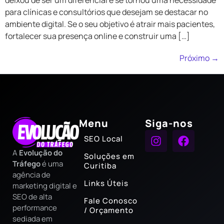
para clínicas e consultórios que desejam se destacar no
ambiente digital. Se o seu objetivo é atrair mais pacientes,
fortalecer sua presença online e construir uma […]
Próximo
→
Menu
Siga-nos
SEO Local
A
Evolução do
Soluções em
Tráfego
é uma
Curitiba
agência de
Links Úteis
marketing digital e
SEO de alta
Fale Conosco
performance
/ Orçamento
sediada em